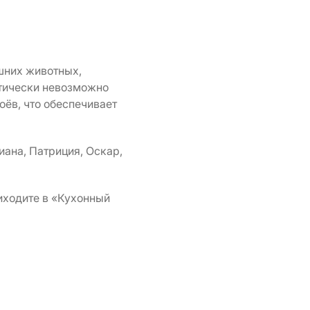
шних животных,
ктически невозможно
ёв, что обеспечивает
иана, Патриция, Оскар,
иходите в «Кухонный