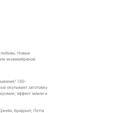
ю любовь. Новые
или экомембраной.
ывание” (3D-
тью окутывает заготовку
 кромок, эффект эмали и
Джейн, Бриджит, Лотта