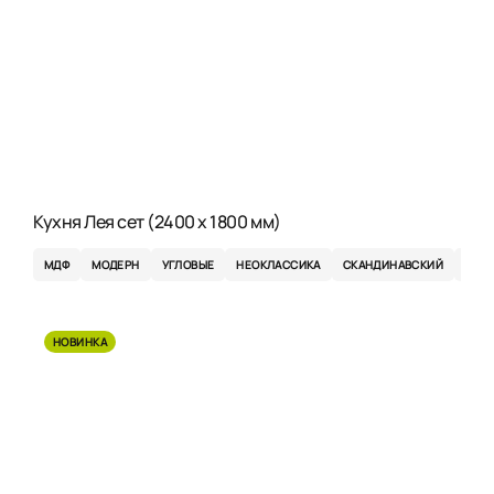
Кухня Лея сет (2400 x 1800 мм)
МДФ
МОДЕРН
УГЛОВЫЕ
НЕОКЛАССИКА
СКАНДИНАВСКИЙ
ЭКО
НОВИНКА