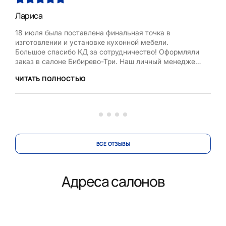
Лариса
Нат
18 июля была поставлена финальная точка в
Хоч
изготовлении и установке кухонной мебели.
Рум
Большое спасибо КД за сотрудничество! Оформляли
бла
заказ в салоне Бибирево-Три. Наш личный менеджер
,мол
Любовь Кожелова помогла сделать максимально
дост
ЧИТАТЬ ПОЛНОСТЬЮ
ЧИТ
оптимальный проект, исходя из маленькой площади
кухни, это было непросто. Терпеливо и деликатно
вносила изменения в проект по нашей просьбе.
Коллекти...
ВСЕ ОТЗЫВЫ
Адреса салонов