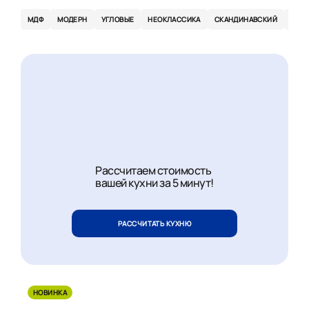
МДФ
МОДЕРН
УГЛОВЫЕ
НЕОКЛАССИКА
СКАНДИНАВСКИЙ
ЭКО
Рассчитаем стоимость
вашей кухни за 5 минут!
РАССЧИТАТЬ КУХНЮ
НОВИНКА