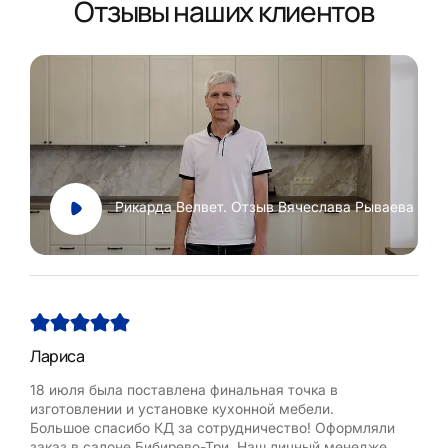
Отзывы наших клиентов
Рикарда Велвет. Отзыв Вячеслава Рываева
Лариса
Нат
18 июля была поставлена финальная точка в
Хоч
изготовлении и установке кухонной мебели.
Рум
Большое спасибо КД за сотрудничество! Оформляли
бла
заказ в салоне Бибирево-Три. Наш личный менеджер
,мол