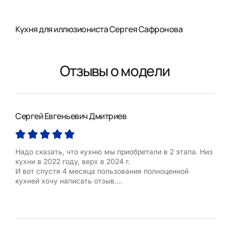
Кухня для иллюзиониста Сергея Сафронова
Отзывы о модели
Сергей Евгеньевич Дмитриев
Ксе
Надо сказать, что кухню мы приобретали в 2 этапа. Низ
Реш
кухни в 2022 году, верх в 2024 г.
шос
И вот спустя 4 месяца пользования полноценной
зака
кухней хочу написать отзыв.
очар
Первый этап в 2022 году мы прошли в салоне Кухонный
Кух
двор в Мытищах с дизайнером Евгенией Чобанян.
неск
Собственно, в октябре 2024 г. мы, не раздумывая,
обн
вернулись так же к Евгении. 12 октября был создан
бомб