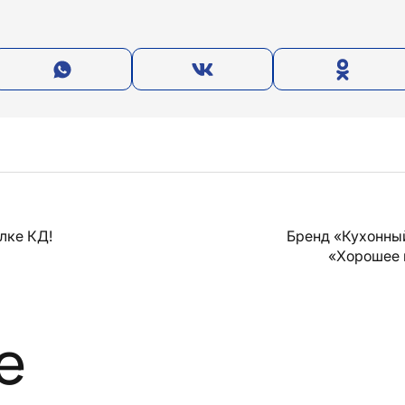
лке КД!
Бренд «Кухонны
«Хорошее 
е