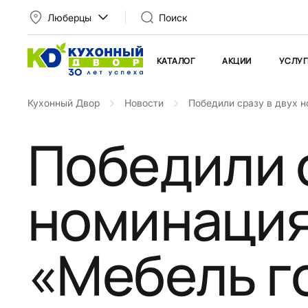
Люберцы
Поиск
КАТАЛОГ
АКЦИИ
УСЛУГ
Кухонный Двор
Новости
Победили сразу в двух н
Победили с
номинация
«Мебель г