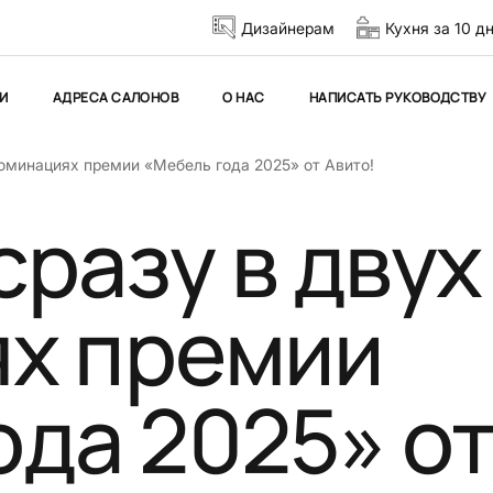
Дизайнерам
Кухня за 10 д
И
АДРЕСА САЛОНОВ
О НАС
НАПИСАТЬ РУКОВОДСТВУ
оминациях премии «Мебель года 2025» от Авито!
разу в двух
х премии
ода 2025» о