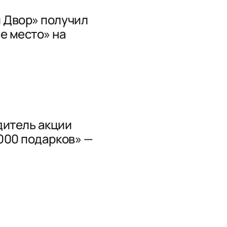
 Двор» получил
е место» на
итель акции
1000 подарков» —