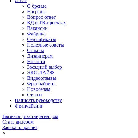
О нас
О бренде
Награды
Вопрос-ответ
КД в ТВ-проектах
Вакансии
Фабрика
Сертификаты
Полезные советы
Отзывы
Дизайнерам
Новости
Звездный выбор
ЭКО-ЛАЙФ
Видеоотзывы
Франчайзинг
Новосёлам
Статьи
Написать руководству
Франчайзинг
Вызвать дизайнера на дом
Стать дилером
Заявка на расчет
×