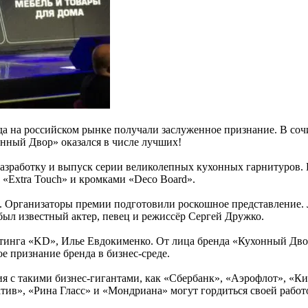
а на российском рынке получали заслуженное признание. В сочи
нный Двор» оказался в числе лучших!
разработку и выпуск серии великолепных кухонных гарнитуров
и «Extra Touch» и кромками «Deco Board».
. Организаторы премии подготовили роскошное представление. 
ыл известный актер, певец и режиссёр Сергей Дружко.
тинга «KD», Илье Евдокименко. От лица бренда «Кухонный Двор
 признание бренда в бизнес-среде.
я с такими бизнес-гигантами, как «Сбербанк», «Аэрофлот», «Ки
атив», «Рина Гласс» и «Мондриана» могут гордиться своей рабо