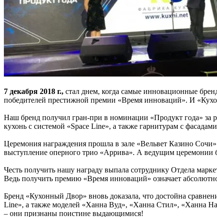
7 декабря 2018 г.,
стал днем, когда самые инновационные бренд
победителей престижной премии «Время инноваций». И «Кухо
Наш бренд получил гран-при в номинации «Продукт года» за 
кухонь с системой «Space Line», а также гарнитурам с фасадам
Церемония награждения прошла в зале «Вельвет Казино Сочи»
выступление оперного трио «Аррива». А ведущим церемонии б
Честь получить нашу награду выпала сотруднику Отдела марке
Ведь получить премию «Время инноваций» означает абсолютное
Бренд «Кухонный Двор» вновь доказала, что достойна сравнени
Line», а также моделей «Ханна Вуд», «Ханна Стил», «Ханна Н
– они признаны поистине выдающимися!