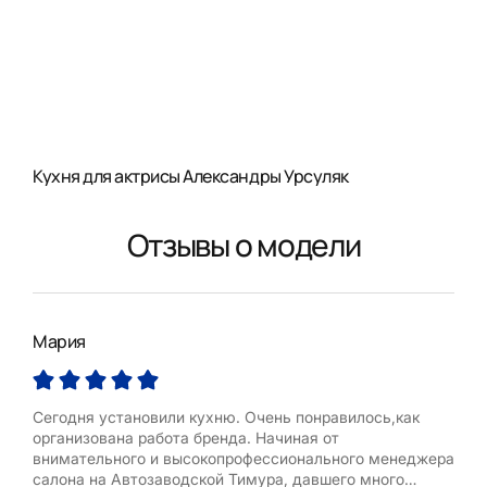
Кухня для актрисы Александры Урсуляк
Отзывы о модели
Мария
Зоя
Сегодня установили кухню. Очень понравилось,как
Мне
организована работа бренда. Начиная от
симп
внимательного и высокопрофессионального менеджера
вари
салона на Автозаводской Тимура, давшего много
неп