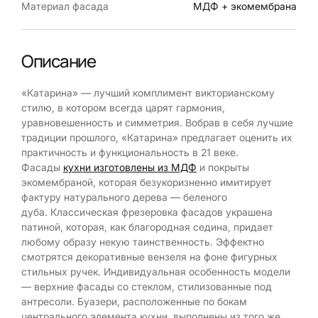
Материал фасада
МДФ + экомембрана
Описание
«Катарина» — лучший комплимент викторианскому
стилю, в котором всегда царят гармония,
уравновешенность и симметрия. Вобрав в себя лучшие
традиции прошлого, «Катарина» предлагает оценить их
практичность и функциональность в 21 веке.
Фасады
кухни изготовлены из МДФ
и покрыты
экомембраной, которая безукоризненно имитирует
фактуру натурального дерева — беленого
дуба. Классическая фрезеровка фасадов украшена
патиной, которая, как благородная седина, придает
любому образу некую таинственность. Эффектно
смотрятся декоративные вензеля на фоне фигурных
стильных ручек. Индивидуальная особенность модели
— верхние фасады со стеклом, стилизованные под
антресоли. Буазери, расположенные по бокам
центрального элемента кухни, выполнены из того же