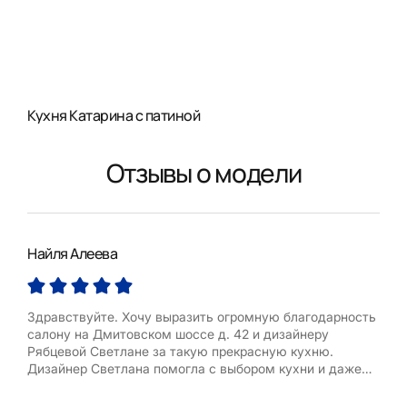
Кухня Катарина с патиной
Отзывы о модели
Найля Алеева
Анн
Здравствуйте. Хочу выразить огромную благодарность
Выр
салону на Дмитовском шоссе д. 42 и дизайнеру
кух
Рябцевой Светлане за такую прекрасную кухню.
быс
Дизайнер Светлана помогла с выбором кухни и даже
инс
техники. Все пожелания учитывала. И даже в свой
Спас
выходной день была со мной на связи. Приходилось